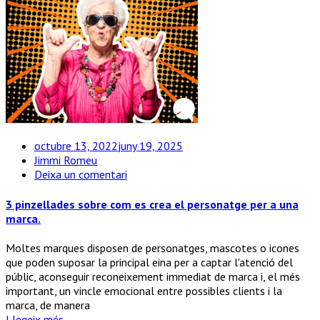
octubre 13, 2022
juny 19, 2025
Jimmi Romeu
a
Deixa un comentari
3
pinzellades
3 pinzellades sobre com es crea el personatge per a una
sobre
marca.
com
es
Moltes marques disposen de personatges, mascotes o icones
crea
que poden suposar la principal eina per a captar l'atenció del
el
públic, aconseguir reconeixement immediat de marca i, el més
personatge
important, un vincle emocional entre possibles clients i la
per
marca, de manera
a
Llegeix més