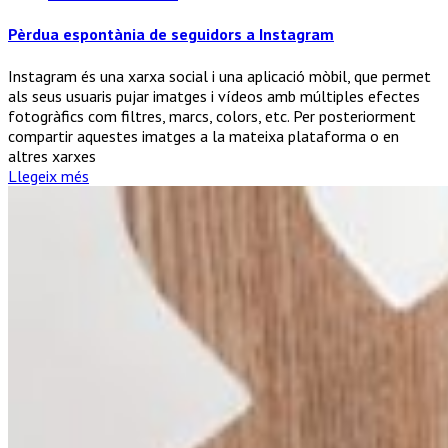
Pèrdua
espontània
Pèrdua espontània de seguidors a Instagram
de
seguidors
Instagram és una xarxa social i una aplicació mòbil, que permet
a
als seus usuaris pujar imatges i vídeos amb múltiples efectes
Instagram
fotogràfics com filtres, marcs, colors, etc. Per posteriorment
compartir aquestes imatges a la mateixa plataforma o en
altres xarxes
Llegeix més