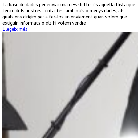
en
La base de dades per enviar una newsletter és aquella llista que
compte
tenim dels nostres contactes, amb més o menys dades, als
sobre
quals ens dirigim per a fer-los un enviament quan volem que
la
estiguin informats o els hi volem vendre
base
Llegeix més
de
dades
per
enviar
una
newsletter
sense
problemes