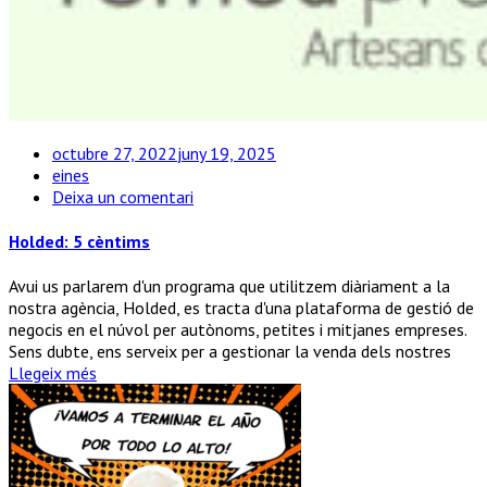
octubre 27, 2022
juny 19, 2025
eines
a
Deixa un comentari
Holded:
5
Holded: 5 cèntims
cèntims
Avui us parlarem d'un programa que utilitzem diàriament a la
nostra agència, Holded, es tracta d'una plataforma de gestió de
negocis en el núvol per autònoms, petites i mitjanes empreses.
Sens dubte, ens serveix per a gestionar la venda dels nostres
Llegeix més