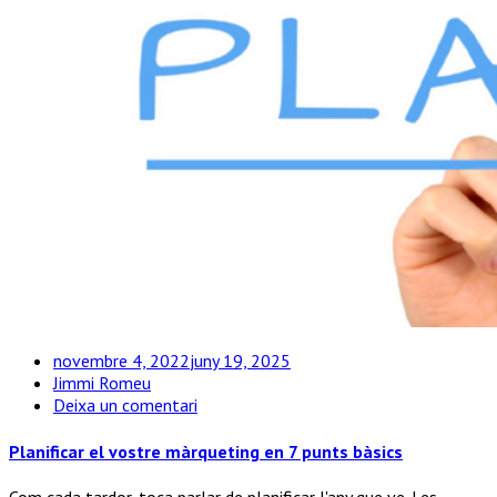
novembre 4, 2022
juny 19, 2025
Jimmi Romeu
a
Deixa un comentari
Planificar
el
Planificar el vostre màrqueting en 7 punts bàsics
vostre
màrqueting
Com cada tardor, toca parlar de planificar l'any que ve. Les