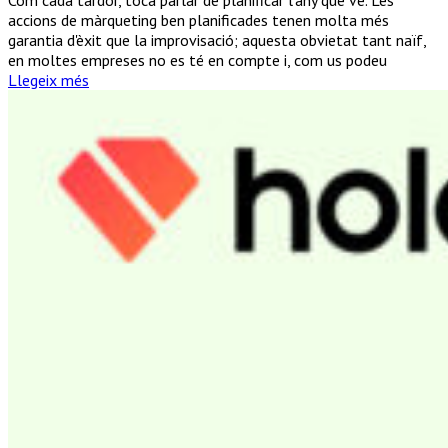
en
accions de màrqueting ben planificades tenen molta més
7
garantia d'èxit que la improvisació; aquesta obvietat tant naïf,
punts
en moltes empreses no es té en compte i, com us podeu
bàsics
Llegeix més