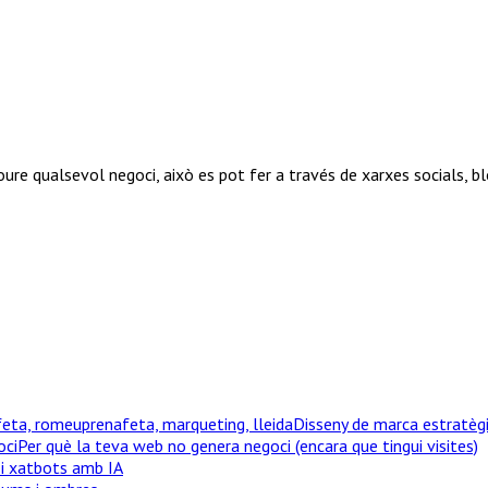
e qualsevol negoci, això es pot fer a través de xarxes socials, blo
Disseny de marca estratègi
Per què la teva web no genera negoci (encara que tingui visites)
 i xatbots amb IA