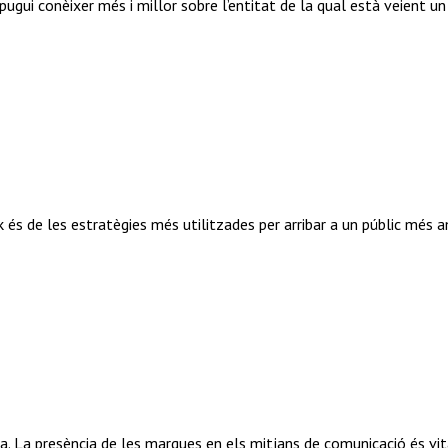
 pugui conèixer més i millor sobre l’entitat de la qual està veient u
és de les estratègies més utilitzades per arribar a un públic més a
dia. La presència de les marques en els mitjans de comunicació és vi