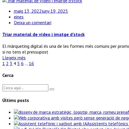
maig 13, 2022
juny 19, 2025
eines
a
Deixa un comentari
Triar
material
Triar material de vídeo i imatge d’stock
de
vídeo
El màrqueting digital és una de les formes més comuns per promour
i
si no tens el pressupost
imatge
Llegeix més
d’stock
1
2
3
4
5
6
…
16
Cerca
Últims posts
Assistents telefònics