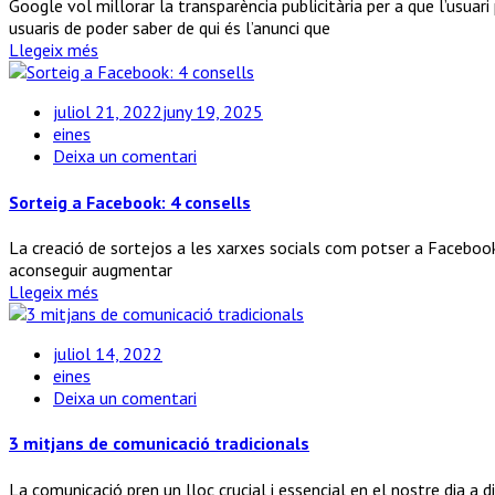
compte
Google vol millorar la transparència publicitària per a que l’usuari
de
usuaris de poder saber de qui és l’anunci que
Google
Llegeix més
Ads
en
juliol 21, 2022
juny 19, 2025
3
eines
passos
a
Deixa un comentari
Sorteig
a
Sorteig a Facebook: 4 consells
Facebook:
4
La creació de sortejos a les xarxes socials com potser a Facebook 
consells
aconseguir augmentar
Llegeix més
juliol 14, 2022
eines
a
Deixa un comentari
3
mitjans
3 mitjans de comunicació tradicionals
de
comunicació
La comunicació pren un lloc crucial i essencial en el nostre dia a 