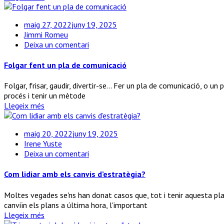
maig 27, 2022
juny 19, 2025
Jimmi Romeu
a
Deixa un comentari
Folgar
fent
Folgar fent un pla de comunicació
un
pla
Folgar, frisar, gaudir, divertir-se... Fer un pla de comunicació, o u
de
procés i tenir un mètode
comunicació
Llegeix més
maig 20, 2022
juny 19, 2025
Irene Yuste
a
Deixa un comentari
Com
lidiar
Com lidiar amb els canvis d’estratègia?
amb
els
Moltes vegades se'ns han donat casos que, tot i tenir aquesta plan
canvis
canviïn els plans a última hora, l'important
d’estratègia?
Llegeix més