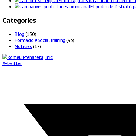
El Kit Digital s’ha acabat, i ha deixat 
El poder de l’estratèg
Categories
Blog
(150)
Formació #SocialTraining
(93)
Notícies
(17)
X-twitter