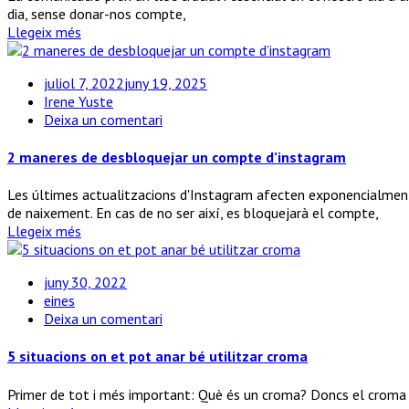
tradicionals
dia, sense donar-nos compte,
Llegeix més
juliol 7, 2022
juny 19, 2025
Irene Yuste
a
Deixa un comentari
2
maneres
2 maneres de desbloquejar un compte d’instagram
de
desbloquejar
Les últimes actualitzacions d'Instagram afecten exponencialment 
un
de naixement. En cas de no ser així, es bloquejarà el compte,
compte
Llegeix més
d’instagram
juny 30, 2022
eines
a
Deixa un comentari
5
situacions
5 situacions on et pot anar bé utilitzar croma
on
et
Primer de tot i més important: Què és un croma? Doncs el croma és u