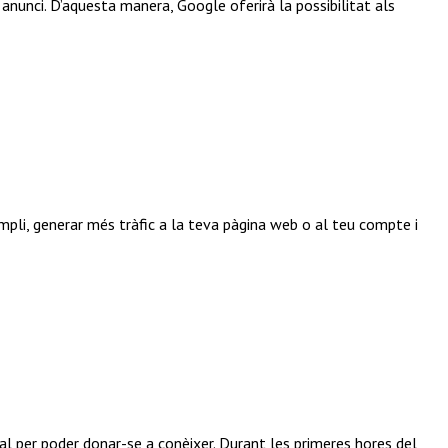
n anunci. D’aquesta manera, Google oferirà la possibilitat als
mpli, generar més tràfic a la teva pàgina web o al teu compte i
tal per poder donar-se a conèixer. Durant les primeres hores del