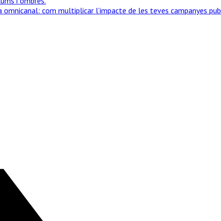
llums i ombres.
ia omnicanal: com multiplicar l’impacte de les teves campanyes publ