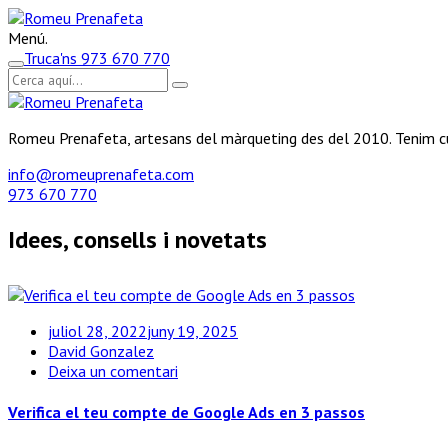
Menú.
Truca'ns
973 670 770
Romeu Prenafeta, artesans del màrqueting des del 2010. Tenim cu
info@romeuprenafeta.com
973 670 770
Idees, consells i novetats
juliol 28, 2022
juny 19, 2025
David Gonzalez
a
Deixa un comentari
Verifica
el
Verifica el teu compte de Google Ads en 3 passos
teu