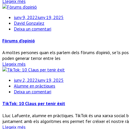
pot
Llegeix més
anar
bé
juny 9, 2022
juny 19, 2025
utilitzar
David Gonzalez
croma
a
Deixa un comentari
Fòrums
d’opinió
Fòrums d’opinió
A moltes persones quan els parlem dels fòrums d’opinió, se’ls posa
poden generar terror entre les
Llegeix més
juny 2, 2022
juny 19, 2025
Alumne en pràctiques
a
Deixa un comentari
TikTok:
10
TikTok: 10 Claus per tenir èxit
Claus
per
Lluc Lafuente, alumne en pràctiques. TikTok és una xarxa social b
tenir
juntament amb els algoritmes ens permet fer créixer el nostre r
èxit
Llegeix més