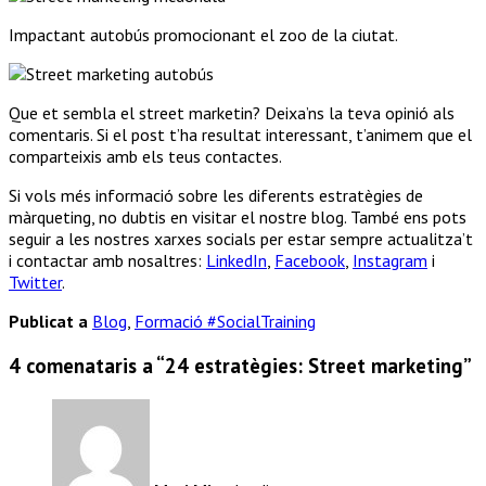
Impactant autobús promocionant el zoo de la ciutat.
Que et sembla el street marketin? Deixa’ns la teva opinió als
comentaris. Si el post t’ha resultat interessant, t’animem que el
comparteixis amb els teus contactes.
Si vols més informació sobre les diferents estratègies de
màrqueting, no dubtis en visitar el nostre blog. També ens pots
seguir a les nostres xarxes socials per estar sempre actualitza’t
i contactar amb nosaltres:
LinkedIn
,
Facebook
,
Instagram
i
Twitter
.
Publicat a
Blog
,
Formació #SocialTraining
4 comenataris a “
24 estratègies: Street marketing
”