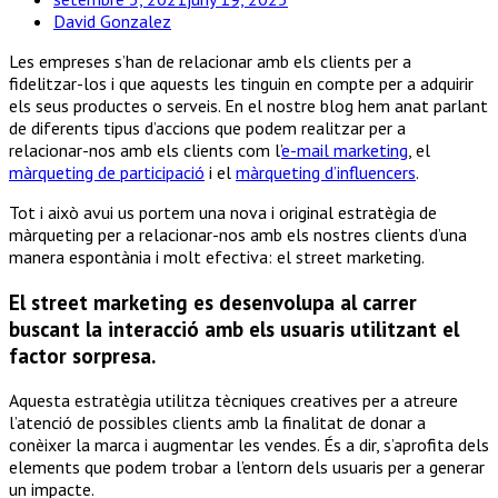
David Gonzalez
Les empreses s’han de relacionar amb els clients per a
fidelitzar-los i que aquests les tinguin en compte per a adquirir
els seus productes o serveis. En el nostre blog hem anat parlant
de diferents tipus d’accions que podem realitzar per a
relacionar-nos amb els clients com l’
e-mail marketing
, el
màrqueting de participació
i el
màrqueting d’influencers
.
Tot i això avui us portem una nova i original estratègia de
màrqueting per a relacionar-nos amb els nostres clients d’una
manera espontània i molt efectiva: el street marketing.
El street marketing es desenvolupa al carrer
buscant la interacció amb els usuaris utilitzant el
factor sorpresa.
Aquesta estratègia utilitza tècniques creatives per a atreure
l’atenció de possibles clients amb la finalitat de donar a
conèixer la marca i augmentar les vendes. És a dir, s’aprofita dels
elements que podem trobar a l’entorn dels usuaris per a generar
un impacte.