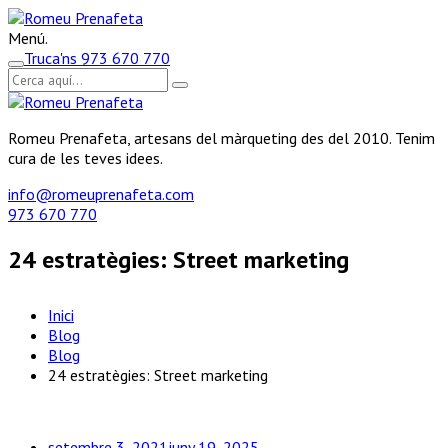
Menú.
Truca'ns
973 670 770
Romeu Prenafeta, artesans del màrqueting des del 2010. Tenim
cura de les teves idees.
info@romeuprenafeta.com
973 670 770
24 estratègies: Street marketing
Inici
Blog
Blog
24 estratègies: Street marketing
setembre 3, 2021
juny 19, 2025