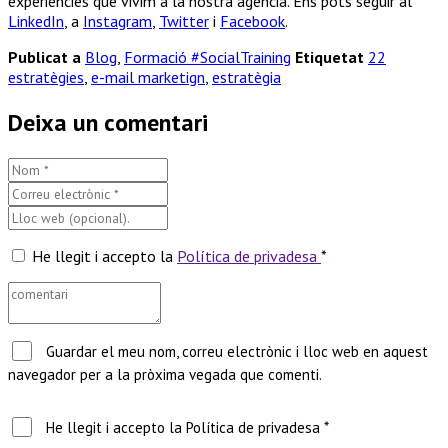
experiències que vivim a la nostra agència. Ens pots seguir al
LinkedIn
, a
Instagram
,
Twitter
i
Facebook
.
Publicat a
Blog
,
Formació #SocialTraining
Etiquetat
22
estratègies
,
e-mail marketign
,
estratègia
Deixa un comentari
He llegit i accepto la
Política de privadesa
*
Guardar el meu nom, correu electrònic i lloc web en aquest
navegador per a la pròxima vegada que comenti.
He llegit i accepto la Política de privadesa *