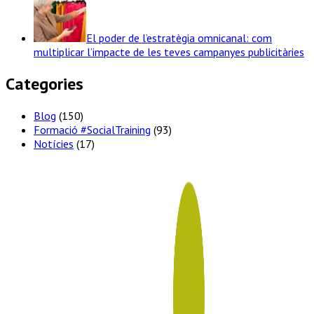
El poder de l’estratègia omnicanal: com
multiplicar l’impacte de les teves campanyes publicitàries
Categories
Blog
(150)
Formació #SocialTraining
(93)
Notícies
(17)