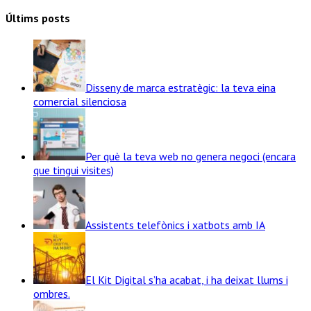
Últims posts
Disseny de marca estratègic: la teva eina
comercial silenciosa
Per què la teva web no genera negoci (encara
que tingui visites)
Assistents telefònics i xatbots amb IA
El Kit Digital s’ha acabat, i ha deixat llums i
ombres.