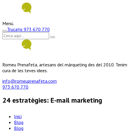
Menú.
Truca'ns
973 670 770
Romeu Prenafeta, artesans del màrqueting des del 2010. Tenim
cura de les teves idees.
info@romeuprenafeta.com
973 670 770
24 estratègies: E-mail marketing
Inici
Blog
Blog