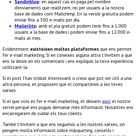
Sendinblue
:
en aquest cas es paga pel nombre
d’enviaments que realitzem, no per usuaris a la nostra
base de dades com Mailchimp. En la versió gratuïta podem
enviar fins a 300 e-mails per dia.
Mailerlite
:
amb el pla gratuït podem tenir fins a 1.000
usuaris a la base de dades i podem enviar fins a 12.000 e-
mails al mes.
Evidentment
existeixen moltes plataformes
que ens permet
fer e-mail marketing. Si en coneixes alguna altra t’invitem a que
ens la deixis en els comentaris i ens expliquis la teva experiència
utilitzant-la.
Si el post l’has trobat interessant o creus que pot ser útil a una
altra persona, et proposem que el comparteixis a les teves
xarxes.
Si el que vols és fer e-mail marketing, et deixem
aquí
el nostre
servei perquè ens puguis demanar més informació. Nosaltres ens
encarregarem de cuidar els teus clients.
També t’invitem a que ens segueixis a les nostres xarxes, on
pengem molta informació sobre màrqueting, consells i