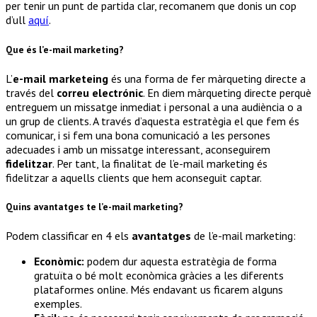
per tenir un punt de partida clar, recomanem que donis un cop
d’ull
aquí
.
Que és l’e-mail marketing?
L’
e-mail marketeing
és una forma de fer màrqueting directe a
través del
correu electrónic
. En diem màrqueting directe perquè
entreguem un missatge inmediat i personal a una audiència o a
un grup de clients. A través d’aquesta estratègia el que fem és
comunicar, i si fem una bona comunicació a les persones
adecuades i amb un missatge interessant, aconseguirem
fidelitzar
. Per tant, la finalitat de l’e-mail marketing és
fidelitzar a aquells clients que hem aconseguit captar.
Quins avantatges te l’e-mail marketing?
Podem classificar en 4 els
avantatges
de l’e-mail marketing:
Econòmic:
podem dur aquesta estratègia de forma
gratuïta o bé molt econòmica gràcies a les diferents
plataformes online. Més endavant us ficarem alguns
exemples.