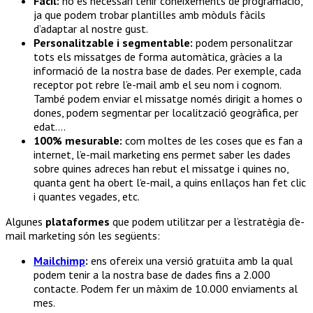
Fàcil:
no és necessari tenir coneixements de programació,
ja que podem trobar plantilles amb mòduls fàcils
d’adaptar al nostre gust.
Personalitzable i segmentable:
podem personalitzar
tots els missatges de forma automàtica, gràcies a la
informació de la nostra base de dades. Per exemple, cada
receptor pot rebre l’e-mail amb el seu nom i cognom.
També podem enviar el missatge només dirigit a homes o
dones, podem segmentar per localització geogràfica, per
edat….
100% mesurable:
com moltes de les coses que es fan a
internet, l’e-mail marketing ens permet saber les dades
sobre quines adreces han rebut el missatge i quines no,
quanta gent ha obert l’e-mail, a quins enllaços han fet clic
i quantes vegades, etc.
Algunes
plataformes
que podem utilitzar per a l’estratègia d’e-
mail marketing són les següents:
Mailchimp
:
ens ofereix una versió gratuïta amb la qual
podem tenir a la nostra base de dades fins a 2.000
contacte. Podem fer un màxim de 10.000 enviaments al
mes.