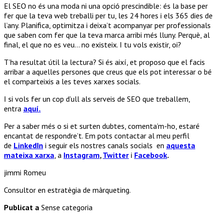
El SEO no és una moda ni una opció prescindible: és la base per
fer que la teva web treballi per tu, les 24 hores i els 365 dies de
l’any. Planifica, optimitza i deixa’t acompanyar per professionals
que saben com fer que la teva marca arribi més lluny. Perquè, al
final, el que no es veu… no existeix. I tu vols existir, oi?
T’ha resultat útil la lectura? Si és així, et proposo que el facis
arribar a aquelles persones que creus que els pot interessar o bé
el comparteixis a les teves xarxes socials.
I si vols fer un cop d’ull als serveis de SEO que treballem,
entra
aquí.
Per a saber més o si et surten dubtes, comenta’m-ho, estaré
encantat de respondre’t. Em pots contactar al meu perfil
de
LinkedIn
i seguir els nostres canals socials en
aquesta
mateixa xarxa
, a
Instagram
,
Twitter
i
Facebook
.
jimmi Romeu
Consultor en estratègia de màrqueting.
Publicat a
Sense categoria