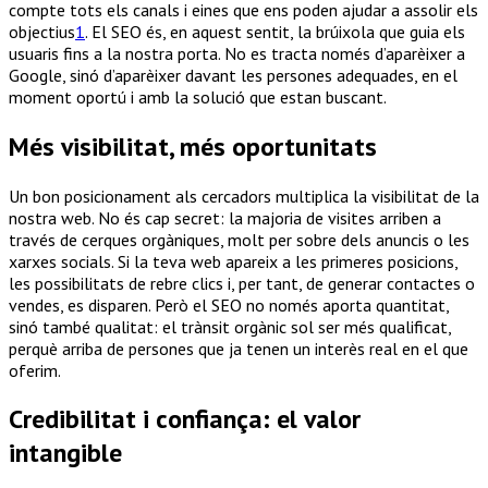
compte tots els canals i eines que ens poden ajudar a assolir els
objectius
1
. El SEO és, en aquest sentit, la brúixola que guia els
usuaris fins a la nostra porta. No es tracta només d’aparèixer a
Google, sinó d’aparèixer davant les persones adequades, en el
moment oportú i amb la solució que estan buscant.
Més visibilitat, més oportunitats
Un bon posicionament als cercadors multiplica la visibilitat de la
nostra web. No és cap secret: la majoria de visites arriben a
través de cerques orgàniques, molt per sobre dels anuncis o les
xarxes socials. Si la teva web apareix a les primeres posicions,
les possibilitats de rebre clics i, per tant, de generar contactes o
vendes, es disparen. Però el SEO no només aporta quantitat,
sinó també qualitat: el trànsit orgànic sol ser més qualificat,
perquè arriba de persones que ja tenen un interès real en el que
oferim.
Credibilitat i confiança: el valor
intangible