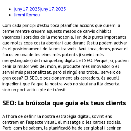
juny 17, 2025
juny 17, 2025
Jimmi Romeu
Com cada principi d’estiu toca planificar accions que durem a
terme mentre creuem aquests mesos de canvis d’hàbits,
vacances i sortides de la monotonia, i un dels punts importants
que molts cops costa abordar i que durant l’estiu podem activar
és el posicionament de la nostra web. Avui toca, doncs, posar el
focus en una de les eines més potents (i sovint més
menystingudes) del màrqueting digital: el SEO. Perquè, sí, podem
tenir la millor web del món, el producte més innovador o el
servei més personalitzat, però si ningú ens troba… serveix de
gran cosa? El SEO, o posicionament als cercadors, és aquell
ingredient que fa que la nostra web no sigui una illa deserta,
sinó un port actiu i ple de trànsit.
SEO: la brúixola que guia els teus clients
A l’hora de definir la nostra estratègia digital, sovint ens
centrem en l’aspecte visual, el missatge o les xarxes socials.
Però, com bé sabem, la planificació ha de ser global i tenir en