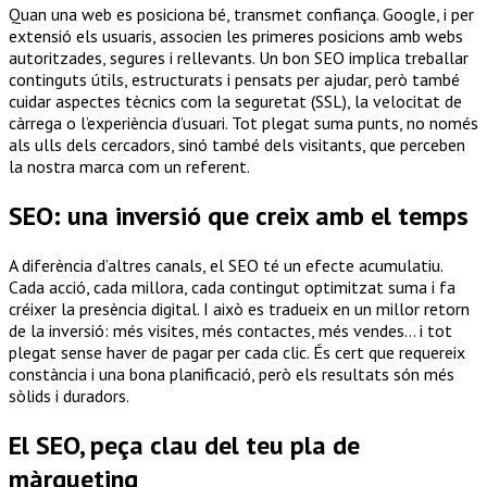
Quan una web es posiciona bé, transmet confiança. Google, i per
extensió els usuaris, associen les primeres posicions amb webs
autoritzades, segures i rellevants. Un bon SEO implica treballar
continguts útils, estructurats i pensats per ajudar, però també
cuidar aspectes tècnics com la seguretat (SSL), la velocitat de
càrrega o l’experiència d’usuari. Tot plegat suma punts, no només
als ulls dels cercadors, sinó també dels visitants, que perceben
la nostra marca com un referent.
SEO: una inversió que creix amb el temps
A diferència d’altres canals, el SEO té un efecte acumulatiu.
Cada acció, cada millora, cada contingut optimitzat suma i fa
créixer la presència digital. I això es tradueix en un millor retorn
de la inversió: més visites, més contactes, més vendes… i tot
plegat sense haver de pagar per cada clic. És cert que requereix
constància i una bona planificació, però els resultats són més
sòlids i duradors.
El SEO, peça clau del teu pla de
màrqueting