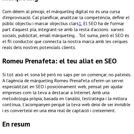
Com dèiem al principi, el màrqueting digital no és una cursa
d’improvisació. Cal planificar, analitzar la competència, definir el
públic objectiu i marcar objectius clars
1
. El SEO ha de formar
part d’aquest pla, integrant-se amb la resta d’accions: xarxes
socials, publicitat, email màrqueting… Tot suma, però el SEO és
el fil conductor que connecta la nostra marca amb les cerques
reals dels nostres potencials clients.
Romeu Prenafeta: el teu aliat en SEO
Si tot això et sona bé però no saps per on començar, no pateixis.
A l’agència de màrqueting Romeu Prenafeta oferim un servei
especialitzat en SEO i posicionament web, pensat per ajudar
empreses com la teva a destacar a Internet. Amb una
metodologia pròpia, basada en l’anàlisi, l’estratègia i la millora
contínua, t’acompanyen perquè la teva web deixi de ser invisible
i es converteixi en una eina real de captació i creixement.
En resum