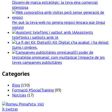
Disseny de marca estratègic: la teva eina comercial
silenciosa
Per què la teva web no genera negoci (encara que tingui
visites)
Assistents
telefònics i xatbots amb IA
El Kit Digital s’ha acabat, i ha deixat
llums i ombres.
El poder de
l’estratègia omnicanal: com multiplicar l’impacte de les
teves campanyes publicitàries
Categories
Blog
(150)
Formació #SocialTraining
(93)
Notícies
(17)
X-twitter