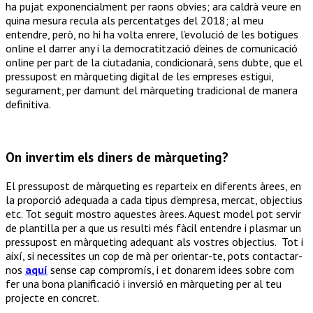
ha pujat exponencialment per raons obvies; ara caldrà veure en
quina mesura recula als percentatges del 2018; al meu
entendre, però, no hi ha volta enrere, l’evolució de les botigues
online el darrer any i la democratització d’eines de comunicació
online per part de la ciutadania, condicionarà, sens dubte, que el
pressupost en màrqueting digital de les empreses estigui,
segurament, per damunt del màrqueting tradicional de manera
definitiva.
On invertim els diners de màrqueting?
El pressupost de màrqueting es reparteix en diferents àrees, en
la proporció adequada a cada tipus d’empresa, mercat, objectius
etc. Tot seguit mostro aquestes àrees. Aquest model pot servir
de plantilla per a que us resulti més fàcil entendre i plasmar un
pressupost en màrqueting adequant als vostres objectius. Tot i
així, si necessites un cop de mà per orientar-te, pots contactar-
nos
aquí
sense cap compromís, i et donarem idees sobre com
fer una bona planificació i inversió en màrqueting per al teu
projecte en concret.