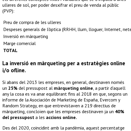
ulleres de sol, per poder desxifrar el preu de venda al públic
(PVP):
Preu de compra de les ulleres
Despeses generals de l’òptica (RRHH, llum, lloguer, Internet, net
Inversió en màrqueting
Marge comercial
TOTAL
La inversió en màrqueting per a estratègies online
i/o ofline.
Si abans del 2013 les empreses, en general, destinaven només
un
25%
del pressupost al
màrqueting online
, a partir d’aquell
any la cosa es va anar equilibrant fins al 2018 en que, segons un
informe de la Asociación de Marketing de España, Evercom y
Random Strategy, en que entrevistaven a 219 directius de
màrqueting, concloïen que les empreses destinaven ja un
40%
del pressupost
a les
accions online.
Des del 2020, coincidint amb la pandèmia, aquest percentatge