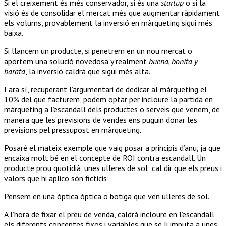
Si el creixement és més conservador, si és una
startup
o si la
visió és de consolidar el mercat més que augmentar ràpidament
els volums, provablement la inversió en màrqueting sigui més
baixa.
Si llancem un producte, si penetrem en un nou mercat o
aportem una solució novedosa y realment
buena, bonita y
barata
, la inversió caldrà que sigui més alta.
I ara sí, recuperant l’argumentari de dedicar al màrqueting el
10% del que facturem, podem optar per incloure la partida en
màrqueting a l’escandall dels productes o serveis que venem, de
manera que les previsions de vendes ens puguin donar les
previsions pel pressupost en màrqueting.
Posaré el mateix exemple que vaig posar a principis d’anu, ja que
encaixa molt bé en el concepte de ROI contra escandall. Un
producte prou quotidià, unes ulleres de sol; cal dir que els preus i
valors que hi aplico són ficticis:
Pensem en una òptica òptica o botiga que ven ulleres de sol.
A l’hora de fixar el preu de venda, caldrà incloure en l’escandall
els diferents conceptes fixos i variables que se li imputa a unes