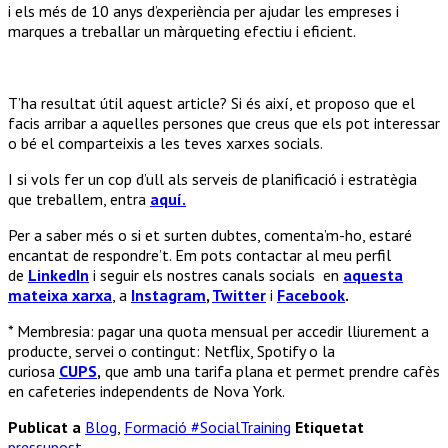
i els més de 10 anys d’experiència per ajudar les empreses i
marques a treballar un màrqueting efectiu i eficient.
T’ha resultat útil aquest article? Si és així, et proposo que el
facis arribar a aquelles persones que creus que els pot interessar
o bé el comparteixis a les teves xarxes socials.
I si vols fer un cop d’ull als serveis de planificació i estratègia
que treballem, entra
aquí.
Per a saber més o si et surten dubtes, comenta’m-ho, estaré
encantat de respondre’t. Em pots contactar al meu perfil
de
LinkedIn
i seguir els nostres canals socials en
aquesta
mateixa xarxa
, a
Instagram
,
Twitter
i
Facebook
.
* Membresia: pagar una quota mensual per accedir lliurement a
producte, servei o contingut: Netflix, Spotify o la
curiosa
CUPS
,
que amb una tarifa plana et permet prendre cafès
en cafeteries independents de Nova York.
Publicat a
Blog
,
Formació #SocialTraining
Etiquetat
pressupost