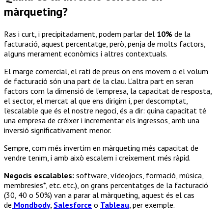
màrqueting?
Ras i curt, i precipitadament, podem parlar del
10%
de la
facturació, aquest percentatge, però, penja de molts factors,
alguns merament econòmics i altres contextuals.
El marge comercial, el rati de preus on ens movem o el volum
de facturació són una part de la clau. L’altra part en seran
factors com la dimensió de l’empresa, la capacitat de resposta,
el sector, el mercat al que ens dirigim i, per descomptat,
l’escalable que és el nostre negoci, és a dir: quina capacitat té
una empresa de créixer i incrementar els ingressos, amb una
inversió significativament menor.
Sempre, com més invertim en màrqueting més capacitat de
vendre tenim, i amb això escalem i creixement més ràpid.
Negocis escalables:
software, vídeojocs, formació, música,
membresies*, etc. etc.), on grans percentatges de la facturació
(30, 40 o 50%) van a parar al màrqueting, aquest és el cas
de
Mondbody
,
Salesforce
o
Tableau
, per exemple.