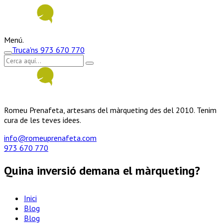
Menú.
Truca'ns
973 670 770
Romeu Prenafeta, artesans del màrqueting des del 2010. Tenim
cura de les teves idees.
info@romeuprenafeta.com
973 670 770
Quina inversió demana el màrqueting?
Inici
Blog
Blog