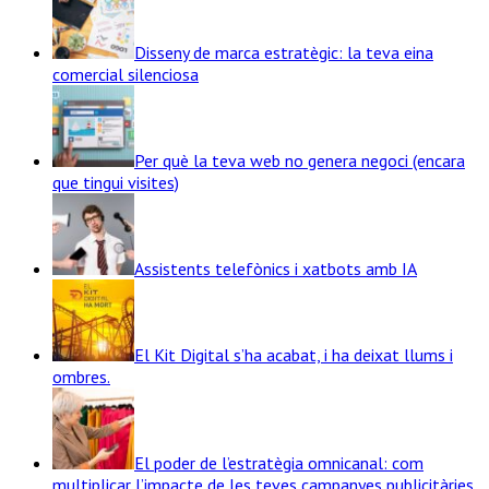
Disseny de marca estratègic: la teva eina
comercial silenciosa
Per què la teva web no genera negoci (encara
que tingui visites)
Assistents telefònics i xatbots amb IA
El Kit Digital s’ha acabat, i ha deixat llums i
ombres.
El poder de l’estratègia omnicanal: com
multiplicar l’impacte de les teves campanyes publicitàries