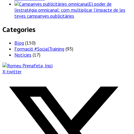
El poder de
l’estratègia omnicanal: com multiplicar l’impacte de les
teves campanyes publicitàries
Categories
Blog
(150)
Formació #SocialTraining
(93)
Notícies
(17)
X-twitter