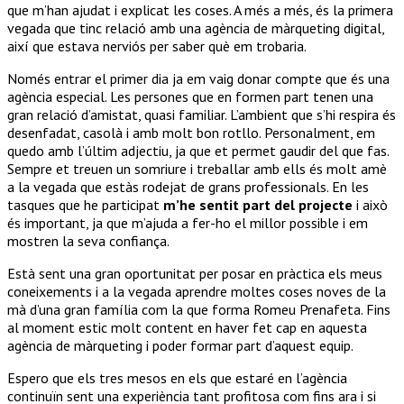
que m’han ajudat i explicat les coses. A més a més, és la primera
vegada que tinc relació amb una agència de màrqueting digital,
així que estava nerviós per saber què em trobaria.
Només entrar el primer dia ja em vaig donar compte que és una
agència especial. Les persones que en formen part tenen una
gran relació d’amistat, quasi familiar. L’ambient que s’hi respira és
desenfadat, casolà i amb molt bon rotllo. Personalment, em
quedo amb l’últim adjectiu, ja que et permet gaudir del que fas.
Sempre et treuen un somriure i treballar amb ells és molt amè
a la vegada que estàs rodejat de grans professionals. En les
tasques que he participat
m’he sentit part del projecte
i això
és important, ja que m’ajuda a fer-ho el millor possible i em
mostren la seva confiança.
Està sent una gran oportunitat per posar en pràctica els meus
coneixements i a la vegada aprendre moltes coses noves de la
mà d’una gran família com la que forma Romeu Prenafeta. Fins
al moment estic molt content en haver fet cap en aquesta
agència de màrqueting i poder formar part d’aquest equip.
Espero que els tres mesos en els que estaré en l’agència
continuïn sent una experiència tant profitosa com fins ara i si