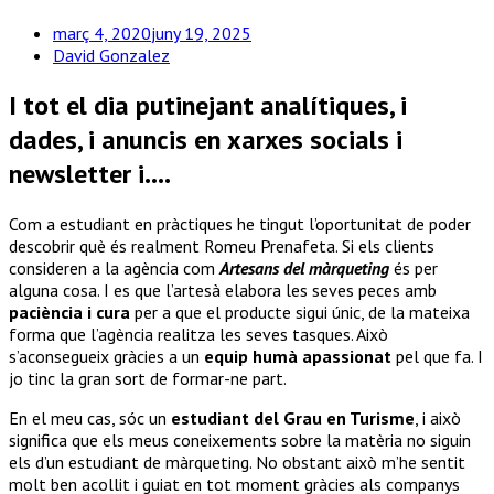
març 4, 2020
juny 19, 2025
David Gonzalez
I tot el dia putinejant analítiques, i
dades, i anuncis en xarxes socials i
newsletter i….
Com a estudiant en pràctiques he tingut l’oportunitat de poder
descobrir què és realment Romeu Prenafeta. Si els clients
consideren a la agència com
Artesans del màrqueting
és per
alguna cosa. I es que l’artesà elabora les seves peces amb
paciència i cura
per a que el producte sigui únic, de la mateixa
forma que l’agència realitza les seves tasques. Això
s’aconsegueix gràcies a un
equip humà apassionat
pel que fa. I
jo tinc la gran sort de formar-ne part.
En el meu cas, sóc un
estudiant del Grau en Turisme
, i això
significa que els meus coneixements sobre la matèria no siguin
els d’un estudiant de màrqueting. No obstant això m’he sentit
molt ben acollit i guiat en tot moment gràcies als companys