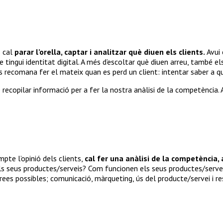
s cal
parar l’orella, captar i analitzar què diuen els clients.
Avui 
e tingui identitat digital. A més d’escoltar què diuen arreu, també
s recomana fer el mateix quan es perd un client: intentar saber a qu
e recopilar informació per a fer la nostra anàlisi de la competència
pte l’opinió dels clients,
cal fer una anàlisi de la competència,
s seus productes/serveis? Com funcionen els seus productes/serveis
es possibles; comunicació, màrqueting, ús del producte/servei i re