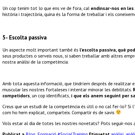
Un cop tenim tot lo que ens ve de fora, cal
endinsar-nos en les
història i trajectòria, quina és la forma de treballar i els coneixe
5- Escolta passiva
Un aspecte molt important també és
l’escolta passiva, què po
seus productes o serveis nous, si saben treballar amb altres empr
nostra anàlisi de la competència.
Amb tota aquesta informació, que tindríem després de realitzar e
muscular les nostres fortaleses i intentar minorar les debilitats.
competidors
, un cop identificats,
i que els anem seguint per sa
Creus que un estudi de la competència és útil o no cal fer-lo? Si l
com ho hem explicat, comparteix. Compartir és de savis
Vols estar al dia de totes les nostres novetats? Pots seguir-nos 
Publicat a
Blog
,
Formació #SocialTraining
Etiquetat
anàlisi
,
anàli