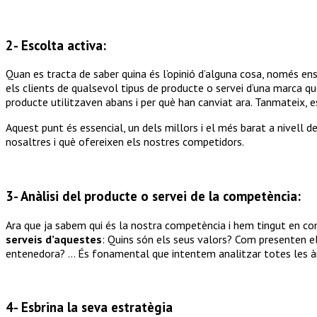
2- Escolta activa:
Quan es tracta de saber quina és l’opinió d’alguna cosa, només en
els clients de qualsevol tipus de producte o servei d’una marca qu
producte utilitzaven abans i per què han canviat ara. Tanmateix, e
Aquest punt és essencial, un dels millors i el més barat a nivell d
nosaltres i què ofereixen els nostres competidors.
3- Anàlisi del producte o servei de la competència:
Ara que ja sabem qui és la nostra competència i hem tingut en com
serveis d’aquestes
: Quins són els seus valors? Com presenten el
entenedora? … És fonamental que intentem analitzar totes les àre
4- Esbrina la seva estratègia