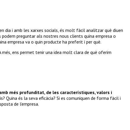
en dia i amb les xarxes socials, és molt fàcil analitzar què diuen
 els podem preguntar als nostres nous clients quina empresa o
ina empresa va o quin producte ha preferit i per què.
. A més, ens permet tenir una idea molt clara de què oferim
 amb més profunditat, de les característiques, valors i
? Quina és la seva eficàcia? Si es comuniquen de forma fàcil i
sposta de l’empresa.