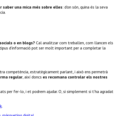
er saber una mica més sobre elles
: d’on són, quina és la seva
cia.
socials o en blogs?
Cal analitzar com treballen, com llancen els
 tipus d’informació pot ser molt important per a completar la
stra competència, estratègicament parlant, i això ens permetrà
forma regular
, així doncs
es recomana controlar els nostres
ats per fer-lo, i et podrem ajudar. O, si simplement si t’ha agradat
k
.
g
,
màrqueting digital