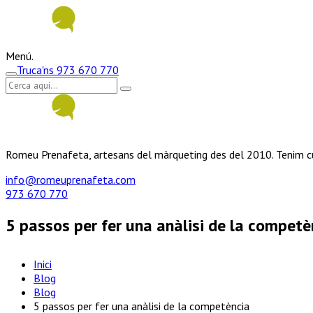
Menú.
Truca'ns
973 670 770
Romeu Prenafeta, artesans del màrqueting des del 2010. Tenim cu
info@romeuprenafeta.com
973 670 770
5 passos per fer una anàlisi de la competè
Inici
Blog
Blog
5 passos per fer una anàlisi de la competència