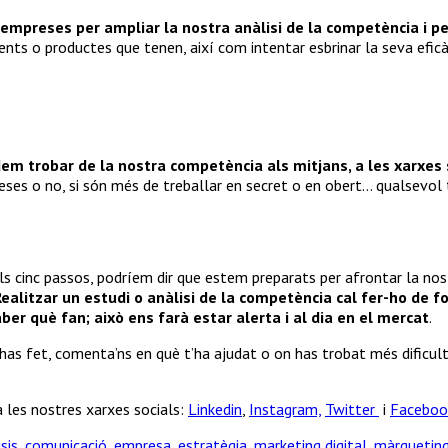
 empreses per ampliar la nostra anàlisi de la competència i p
ments o productes que tenen, així com intentar esbrinar la seva eficà
dem trobar de la nostra competència als mitjans, a les xarxes 
eses o no, si són més de treballar en secret o en obert… qualsevol
ls cinc passos, podríem dir que estem preparats per afrontar la no
Realitzar un estudi o anàlisi de la competència cal fer-ho de 
ber què fan; això ens farà estar alerta i al dia en el mercat
.
’has fet, comenta’ns en què t’ha ajudat o on has trobat més dificult
a les nostres xarxes socials:
Linkedin
,
Instagram,
Twitter
i
Faceboo
sis
,
comunicació
,
empresa
,
estratègia
,
marketing digital
,
màrquetin