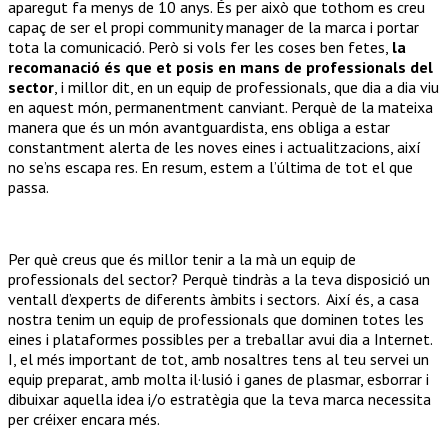
aparegut fa menys de 10 anys. És per això que tothom es creu
capaç de ser el propi community manager de la marca i portar
tota la comunicació. Però si vols fer les coses ben fetes,
la
recomanació és que et posis en mans de professionals del
sector
, i millor dit, en un equip de professionals, que dia a dia viu
en aquest món, permanentment canviant. Perquè de la mateixa
manera que és un món avantguardista, ens obliga a estar
constantment alerta de les noves eines i actualitzacions, així
no se’ns escapa res. En resum, estem a l’última de tot el que
passa.
Per què creus que és millor tenir a la mà un equip de
professionals del sector? Perquè tindràs a la teva disposició un
ventall d’experts de diferents àmbits i sectors. Així és, a casa
nostra tenim un equip de professionals que dominen totes les
eines i plataformes possibles per a treballar avui dia a Internet.
I, el més important de tot, amb nosaltres tens al teu servei un
equip preparat, amb molta il·lusió i ganes de plasmar, esborrar i
dibuixar aquella idea i/o estratègia que la teva marca necessita
per créixer encara més.