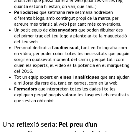
analitzen què passa darrera el web (quantes visites rep,
quanta estona hi estan, on van, què fan…).
Periodistes
que setmana rere setmana nodreixen
diferents blogs, amb contingut propi de la marca, per
atreure més trànsit al web i per tant més conversions.
Un petit equip de
dissenyadors
que poden dibuixar des
del primer traç del teu logo a plantejar-te la maquetació
del teu web.
Personal dedicat a l’
audiovisual
, tant en fotografia com
en vídeo, per poder cobrir totes les necessitats que puguin
sorgir en qualsevol moment del camí i, perquè tal i com
diuen els experts, el vídeo és la potència en el màrqueting
del 2016.
Tot un equip expert en
eines i analítiques
que ens ajuden
a millorar dia rere dia, tant en xarxes, com en la web.
Formadors
que interpreten totes les dades i te les
expliquen perquè puguis valorar les tasques i els resultats
que s’estan obtenint.
Una reflexió seria:
Pel preu d’un