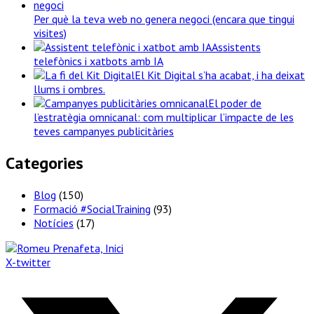
Per què la teva web no genera negoci (encara que tingui
visites)
Assistents
telefònics i xatbots amb IA
El Kit Digital s’ha acabat, i ha deixat
llums i ombres.
El poder de
l’estratègia omnicanal: com multiplicar l’impacte de les
teves campanyes publicitàries
Categories
Blog
(150)
Formació #SocialTraining
(93)
Notícies
(17)
X-twitter