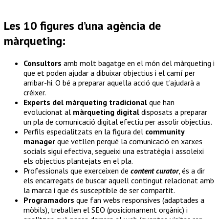
Les 10 figures d’una agència de
màrqueting:
Consultors
amb molt bagatge en el món del màrqueting i
que et poden ajudar a dibuixar objectius i el camí per
arribar-hi. O bé a preparar aquella acció que t’ajudarà a
créixer.
Experts del màrqueting tradicional
que han
evolucionat al
màrqueting digital
disposats a preparar
un pla de comunicació digital efectiu per assolir objectius.
Perfils especialitzats en la figura del
community
manager
que vetllen perquè la comunicació en xarxes
socials sigui efectiva, segueixi una estratègia i assoleixi
els objectius plantejats en el pla.
Professionals que exerceixen de
content curator
, és a dir
els encarregats de buscar aquell contingut relacionat amb
la marca i que és susceptible de ser compartit.
Programadors
que fan webs responsives (adaptades a
mòbils), treballen el SEO (posicionament orgànic) i