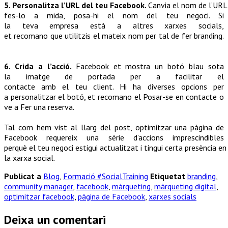
5.
Personalitza
l’URL
del
teu
Facebook.
Canvia
el
nom
de
l’URL
fes-lo a mida, posa-hi el
nom
del
teu
negoci
. Si
la
teva
empresa
està
a
altres
xarxes
socials
,
et
recomano
que
utilitzis
el
mateix
nom per tal de fer branding.
6. Crida a
l’acció
.
Facebook et mostra un botó
blau
sota
la
imatge
de portada per a facilitar el
contacte
amb
el
teu
client
. Hi ha
diverses
opcions
per
a
personalitzar
el botó, et
recomano
el Posar-se en contacte o
ve a
Fer
una reserva.
Tal
com
hem
vist
al
llarg
del post,
optimitzar
una
pàgina
de
Facebook requereix una sèrie d’accions imprescindibles
perquè
el
teu
negoci
estigui
actualitzat
i
tingui
certa
presència
en
la
xarxa
social.
Publicat a
Blog
,
Formació #SocialTraining
Etiquetat
branding
,
community manager
,
facebook
,
màrqueting
,
màrqueting digital
,
optimitzar facebook
,
pàgina de Facebook
,
xarxes socials
Deixa un comentari