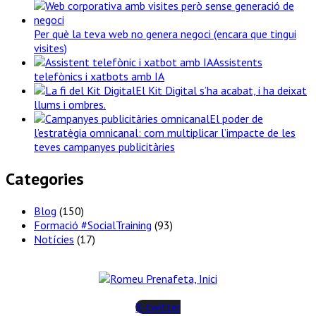
Per què la teva web no genera negoci (encara que tingui
visites)
Assistents
telefònics i xatbots amb IA
El Kit Digital s’ha acabat, i ha deixat
llums i ombres.
El poder de
l’estratègia omnicanal: com multiplicar l’impacte de les
teves campanyes publicitàries
Categories
Blog
(150)
Formació #SocialTraining
(93)
Notícies
(17)
X-twitter