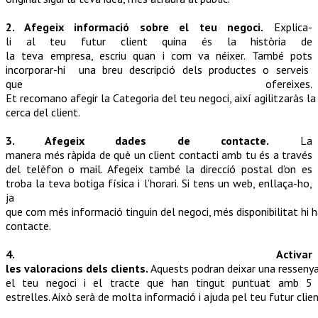
2
.
Afegeix
informació
sobre el
teu
negoci
.
Explica-
li
al
teu
futur
client
quina
és
la
història
de
la
teva
empresa,
escriu
quan
i
com
va
néixer
. També
pots
incorporar-hi una breu descripció dels productes o serveis
que
ofereixes
.
Et
recomano
afegir
la
Categoria
del
teu
negoci
,
així
agilitzaràs
la
cerca del
client
.
3.
Afegeix
dades
de contacte
.
La
manera
més
ràpida
de
què
un
client
contacti
amb
tu
és
a través
del
telèfon
o mail.
Afegeix
també la
direcció
postal
d’on
es
troba la
teva
botiga física i
l’horari
. Si
tens
un web,
enllaça-ho
,
ja
que
com
més
informació
tinguin
del
negoci
,
més
disponibilitat
hi
h
contacte.
4.
Activar
les
valoracions
dels
clients
.
Aquests
podran
deixar
una
resseny
el
teu
negoci
i el tracte que han
tingut
puntuat
amb
5
estrelles.
Això
serà
de
molta
informació
i
ajuda
pel
teu
futur
clie