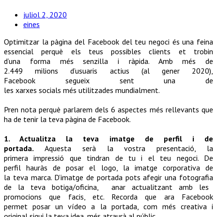
juliol 2, 2020
eines
Optimitzar
la
pàgina
del Facebook del teu negoci és una feina
essencial perquè els teus possibles clients et trobin
d’una
forma
més
senzilla
i
ràpida
.
Amb
més
de
2.449
milions
d’usuaris
actius
(al
gener
2020),
Facebook
segueix
sent
una de
les
xarxes
socials
més
utilitzades
mundialment
.
Pren
nota
perquè
parlarem
dels
6
aspectes
més
rellevants
que
ha de
tenir
la
teva
pàgina
de Facebook.
1.
Actualitza
la
teva
imatge
de perfil i de
portada.
Aquesta
serà
la
vostra
presentació
, la
primera
impressió
que
tindran
de tu i el
teu
negoci
. De
perfil
hauràs
de posar el logo, la
imatge
corporativa de
la
teva
marca.
D’imatge
de portada
pots
afegir
una
fotografia
de la teva botiga/oficina, anar actualitzant amb les
promocions
que
facis
, etc.
Recorda
que ara Facebook
permet
posar un vídeo a la portada,
com
més
creativa i
original
sigui
la
teva
idea,
més
atraurà
al
públic
.