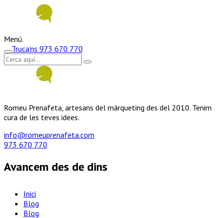
Menú.
Truca'ns
973 670 770
Romeu Prenafeta, artesans del màrqueting des del 2010. Tenim
cura de les teves idees.
info@romeuprenafeta.com
973 670 770
Avancem des de dins
Inici
Blog
Blog