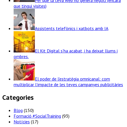
Per què la teva web no genera negoci (encara
que tingui visites)
Assistents telefònics i xatbots amb IA
El Kit Digital s’ha acabat, i ha deixat llums i
ombres.
El poder de l’estratègia omnicanal: com
multiplicar l’impacte de les teves campanyes publicitàries
Categories
Blog
(150)
Formació #SocialTraining
(93)
Notícies
(17)