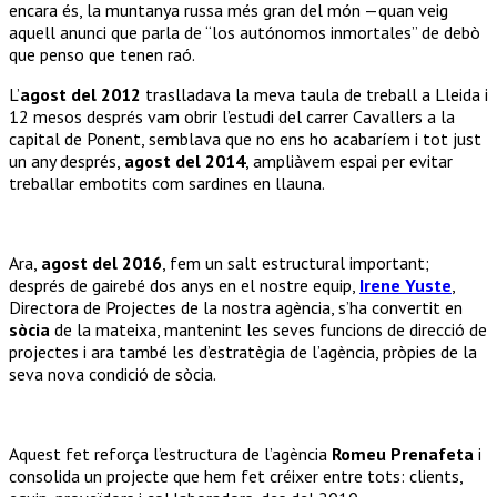
encara és, la muntanya russa més gran del món —quan veig
aquell anunci que parla de “los autónomos inmortales” de debò
que penso que tenen raó.
L’
agost del
2012
traslladava la meva taula de treball a Lleida i
12 mesos després vam obrir l’estudi del carrer Cavallers a la
capital de Ponent, semblava que no ens ho acabaríem i tot just
un any després,
agost del 2014
, ampliàvem espai per evitar
treballar embotits com sardines en llauna.
Ara,
agost del 2016
, fem un salt estructural important;
després de gairebé dos anys en el nostre equip,
Irene Yuste
,
Directora de Projectes de la nostra agència, s’ha convertit en
sòcia
de la mateixa, mantenint les seves funcions de direcció de
projectes i ara també les d’estratègia de l’agència, pròpies de la
seva nova condició de sòcia.
Aquest fet reforça l’estructura de l’agència
Romeu Prenafeta
i
consolida un projecte que hem fet créixer entre tots: clients,