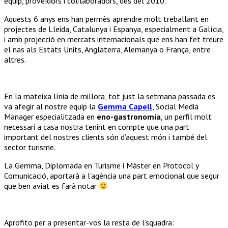
equip, proveïdors i col·laboradors, des del 2010.
Aquests 6 anys ens han permès aprendre molt treballant en
projectes de Lleida, Catalunya i Espanya, especialment a Galícia,
i amb projecció en mercats internacionals que ens han fet treure
el nas als Estats Units, Anglaterra, Alemanya o França, entre
altres.
En la mateixa línia de millora, tot just la setmana passada es
va afegir al nostre equip la
Gemma Capell
, Social Media
Manager especialitzada en
eno-gastronomia
, un perfil molt
necessari a casa nostra tenint en compte que una part
important del nostres clients són d’aquest món i també del
sector turisme.
La Gemma, Diplomada en Turisme i Màster en Protocol y
Comunicació, aportarà a l’agència una part emocional que segur
que ben aviat es farà notar
Aprofito per a presentar-vos la resta de l’squadra: