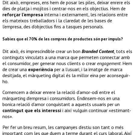
Dit això, empreses, ens hem de posar les piles, deixar enrere els
dies de platja i mojitos i centrar-nos en els objectius. Hem de
reforçar l’empresa
interna i externament, les relacions entre
els mateixos treballadors i la claredat de les bases de
l’empresa, des d’objectius fins a tasques personals.
Sabies que el 70% de les compres de productes són per impuls?
Dit això, és imprescindible crear un bon
Branded Content
, tots els
continguts vinculats a una marca que permeten connectar amb
el consumidor, per generar nous clients o crear
engagement
. Hem
de crear una
experiència
per a l’usuari, i la imatge de marca
desitjada, el màrqueting digital és la millor eina per aconseguir-
ho.
Comencem a deixar enrere la relació d’amor-odi entre el
màrqueting d’empresa i consumidors. Endinsem-nos en una
bonica relació d’amor conquistant a aquests usuaris per un
contingut que els interessi
i així vulguin continuar «estimant-
nos».
Per fer un breu resum, les campanyes d’estiu son tant o més
important com les que duem a terme durant el curs laboral. Així