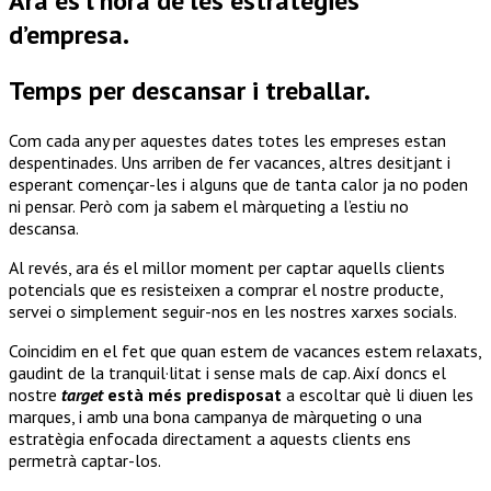
Ara és l’hora de les estratègies
d’empresa.
Temps per descansar i treballar.
Com cada any per aquestes dates totes les empreses estan
despentinades.
Uns arriben de fer vacances, altres desitjant i
esperant començar-les i alguns que de tanta calor ja no poden
ni pensar. Però com ja sabem el màrqueting a l’estiu no
descansa.
Al revés, ara és el millor moment per captar aquells clients
potencials que es resisteixen a comprar el nostre producte,
servei o simplement seguir-nos en les nostres xarxes socials.
Coincidim en el fet que quan estem de vacances estem relaxats,
gaudint de la tranquil·litat i sense mals de cap. Així doncs el
nostre
target
està més predisposat
a escoltar què li diuen les
marques, i amb una bona campanya de màrqueting o una
estratègia enfocada directament a aquests clients ens
permetrà captar-los.