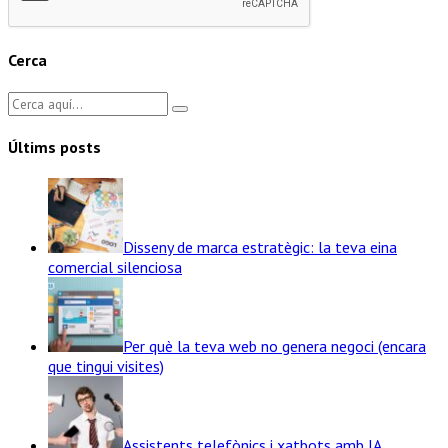
Cerca
Últims posts
Disseny de marca estratègic: la teva eina
comercial silenciosa
Per què la teva web no genera negoci (encara
que tingui visites)
Assistents telefònics i xatbots amb IA