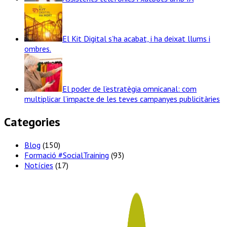
El Kit Digital s’ha acabat, i ha deixat llums i
ombres.
El poder de l’estratègia omnicanal: com
multiplicar l’impacte de les teves campanyes publicitàries
Categories
Blog
(150)
Formació #SocialTraining
(93)
Notícies
(17)