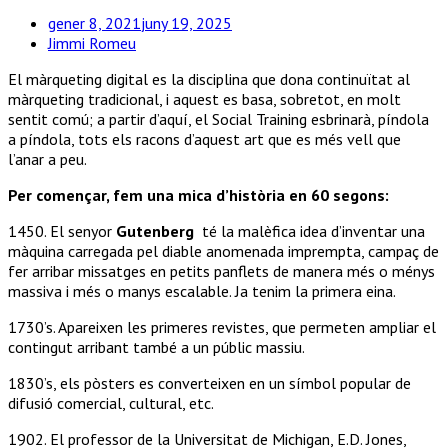
gener 8, 2021
juny 19, 2025
Jimmi Romeu
El màrqueting digital es la disciplina que dona continuïtat al
màrqueting tradicional, i aquest es basa, sobretot, en molt
sentit comú; a partir d’aquí, el Social Training esbrinarà, píndola
a píndola, tots els racons d’aquest art que es més vell que
l’anar a peu.
Per començar, fem una mica d’història en 60 segons:
1450. El senyor
Gutenberg
té la malèfica idea d’inventar una
màquina carregada pel diable anomenada imprempta, campaç de
fer arribar missatges en petits panflets de manera més o ménys
massiva i més o manys escalable. Ja tenim la primera eina.
1730’s. Apareixen les primeres revistes, que permeten ampliar el
contingut arribant també a un públic massiu.
1830’s, els pòsters es converteixen en un símbol popular de
difusió comercial, cultural, etc.
1902. El professor de la Universitat de Michigan, E.D. Jones,