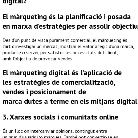
digital?
El màrqueting és la planificació i posada
en marxa d’estratègies per assolir objectiu
Des d’un punt de vista purament comercial, el màrqueting és
l’art d’investigar un mercat, mostrar el valor afegit d’una marca,
producte o servei, per satisfer les necessitats del client,
amb
l’objectiu
de provocar vendes.
El
màrqueting
digital
és
l’aplicació
de
les
estratègies
de
comercialització
,
vendes i
posicionament
de
marca
dutes
a
terme
en
els
mitjans
digital
3. Xarxes
socials
i
comunitats
online
És
un
lloc
on
intercanviar
opinions
,
contingut
entre
un
grup
d’usuaris
i/o marques. També
pot
convertir-se en