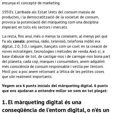
encunya el concepte de marketing.
1950’s. L’arribada als Estat Units del consum massiu de
productes, i la democratització de la societat de consum,
provoca la potenciació del màrqueting com una disciplina
imperant en tots els sectors i mercats.
La resta, fins avui, més o menys la coneixem, al menys pel que
fa als
canals
: premsa, ràdio, televisió, telefonia mòbil era
digital, 2.0, 3.0, i seguim, llançats com un coet en la creació de
noves estratègies, tecnologies i mètodes de venda. Això sí, a
base d’abusar de tot, de castigar-nos i de carregar-nos bona part
del planeta, cada cop, marques i consumidors, anem adquirint
més consciència de consum responsable i vetlla per l’entorn.
Molt poc a poc anem retornant a l’ètica de les petites coses
que són realment importants.
Vegem ara 6 punts inicials del màrqueting digital. 6 punts
que ens ajudaran a entendre millor on som en tot plegat:
1. El màrqueting digital és una
conseqüència de l’entorn digital, o n’és un