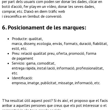
per
part
dels
usuaris
com
poden ser
donar les
dades
, clicar en
botó
d’acció
,
fer
play
en un vídeo, donar les
seves
dades
,
comprar, etc.
D’això
en diem
tràfic
web
i
s’escenifica
en
l’embut
de
conversió
.
6. Posicionament de les marques:
Producte
:
qualitat
,
marca,
disseny
,
ecologia
,
envàs
,
formats
,
duració
,
fiabilitat
,
estil, etc.
Preu:
relació
qualitat
preu, oferta,
promoció
, forma
de
pagament
Servicio: gama,
comoditat
,
entrega
ràpida
,
instal·lació
,
informació
,
professionalitat
,
etc.
Identificació
:
empresa,
imatge
,
publicitat
,
missatge
,
informació
, etc.
T’ha resultat útil aquest post? Si és així, et proposo que el facis
arribar a aquelles persones que creus que els pot interessar o el