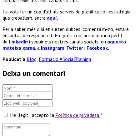
comparteixis als teus canals socials.
I si vols fer un cop d’ull als serveis de planificació i estratègia
que treballem, entra
aquí.
Per a saber més o si et surten dubtes, comenta’m-ho, estaré
encantat de respondre’t. Em pots contactar al meu perfil
de
LinkedIn
i seguir els nostres canals socials en
aquesta
mateixa xarxa
, a
Instagram
,
Twitter
i
Facebook
.
Publicat a
Blog
,
Formació #SocialTraining
Deixa un comentari
He llegit i accepto la
Política de privadesa
*