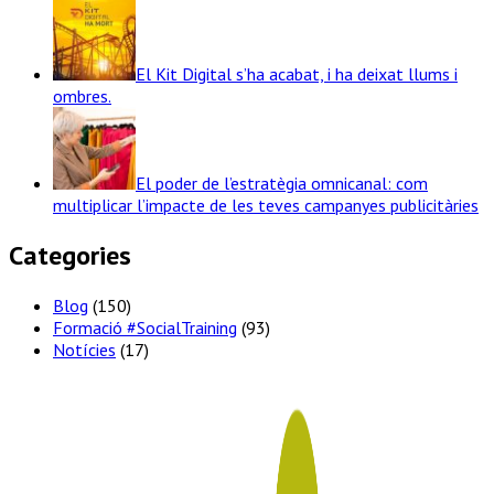
El Kit Digital s’ha acabat, i ha deixat llums i
ombres.
El poder de l’estratègia omnicanal: com
multiplicar l’impacte de les teves campanyes publicitàries
Categories
Blog
(150)
Formació #SocialTraining
(93)
Notícies
(17)