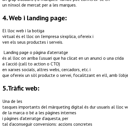
un
nínxol
de
mercat
per a les marques.
4. Web i landing page:
El
lloc
web i la botiga
virtual
és
el
lloc
on
l’empresa
s’explica
,
ofereix
i
ven
els
seus
productes
i
serveis
.
Landing page o pàgina d’aterratge
é
s
al
lloc
on
arriba
l’usuari
que ha
clicat
en un
anunci
o una crida
a
l’acció
(
call
to
action
o CTO)
en
xarxes
socials
,
altres
webs,
cercadors
, etc. i
que
ofereix
un
sòl
producte
o
servei
,
focalitzant
en
ell
,
amb
l’obj
5.Tràfic
web:
Una de les
tasques
importants
del
màrqueting
digital
és
dur
usuaris
al
lloc
w
de la marca o
bé
a les
pàgines
internes
i
pàgines
d’aterratge
d’aquesta
, per
tal
d’aconseguir
conversions
:
accions
concretes