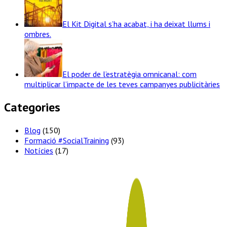
El Kit Digital s’ha acabat, i ha deixat llums i
ombres.
El poder de l’estratègia omnicanal: com
multiplicar l’impacte de les teves campanyes publicitàries
Categories
Blog
(150)
Formació #SocialTraining
(93)
Notícies
(17)