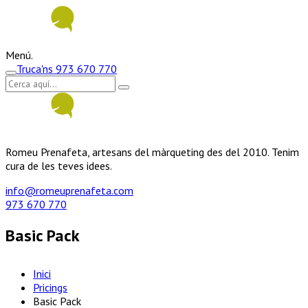
Menú.
Truca'ns
973 670 770
Romeu Prenafeta, artesans del màrqueting des del 2010. Tenim
cura de les teves idees.
info@romeuprenafeta.com
973 670 770
Basic Pack
Inici
Pricings
Basic Pack