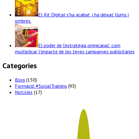
El Kit Digital s’ha acabat, i ha deixat llums i
ombres.
El poder de l’estratègia omnicanal: com
multiplicar l’impacte de les teves campanyes publicitàries
Categories
Blog
(150)
Formació #SocialTraining
(93)
Notícies
(17)