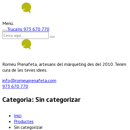
Menú.
Truca'ns
973 670 770
Romeu Prenafeta, artesans del màrqueting des del 2010. Tenim
cura de les teves idees.
info@romeuprenafeta.com
973 670 770
Categoria:
Sin categorizar
Inici
Productes
Sin categorizar