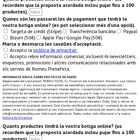
recordem que la proposta acordada inclou pujar fins a 100
productes).
Quines són les passarel·les de pagament que tindrà la
vostra botiga online? (es pot seleccionar més d’una opció).
Targeta de crèdit (Stripe)
Transferència bancària
Paypal
Bizum (50€)
Apple Pay i Google Pay (50€)
Marca o desmarca les caselles d'acceptació.
Accepto la
politica de privacitat.
Accepto rebre informació comercial, incloent-hi newsletters,
enquestes, promocions i altres comunicacions relacionades amb
els serveis de Romeu Prenafeta.
INFORMACIÓ BÀSICA SOBRE PROTECCIÓ DE DADES
Responsable del tractament: ROMEU YUSTE, S.L. Finalitat del tractament: Mantenir una relació
amb l'Usuari i, si ens autoritza, l'enviament de newsletters, comunicacions comercials i
promocions. Legitimació del tractament: Interès legítim i consentiment de l'interessat/da.
Conservació de les dades: Es conservaran durant el temps que hi hagi un interès mutu o durant
el temps que sigui necessari per al compliment d'obligacions legals. Destinataris: Les dades
s'emmagatzemen a ​CreativeKit i prestadors de serveis o col·laboradors. Drets: Dret a retirar el
consentiment en qualsevol moment. Dret d'accés, rectificació, portabilitat i supressió de les seves
dades i de la limitació o oposició al seu tractament. Dades de contacte per exercir els teus drets:
info@romeuprenafeta.com Informació addicional: Podeu trobar més informació a la nostra
Política de Privacitat
.
Quants productes tindrà la vostra botiga online? (us
recordem que la proposta acordada inclou pujar fins a 100
productes).