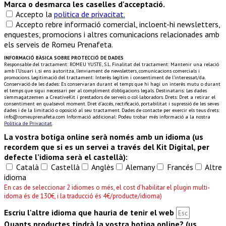
Marca o desmarca les caselles d'acceptació.
Accepto la
politica de privacitat.
Accepto rebre informació comercial, incloent-hi newsletters,
enquestes, promocions i altres comunicacions relacionades amb
els serveis de Romeu Prenafeta.
INFORMACIÓ BÀSICA SOBRE PROTECCIÓ DE DADES
Responsable del tractament: ROMEU YUSTE, S.L. Finalitat del tractament: Mantenir una relació
amb l'Usuari i, si ens autoritza, l'enviament de newsletters, comunicacions comercials i
promocions. Legitimació del tractament: Interès legítim i consentiment de l'interessat/da.
Conservació de les dades: Es conservaran durant el temps que hi hagi un interès mutu o durant
el temps que sigui necessari per al compliment d'obligacions legals. Destinataris: Les dades
s'emmagatzemen a ​CreativeKit i prestadors de serveis o col·laboradors. Drets: Dret a retirar el
consentiment en qualsevol moment. Dret d'accés, rectificació, portabilitat i supressió de les seves
dades i de la limitació o oposició al seu tractament. Dades de contacte per exercir els teus drets:
info@romeuprenafeta.com Informació addicional: Podeu trobar més informació a la nostra
Política de Privacitat
.
La vostra botiga online serà només amb un idioma (us
recordem que si es un servei a través del Kit Digital, per
defecte l’idioma serà el castellà):
Català
Castellà
Anglès
Alemany
Francés
Altre
idioma
En cas de seleccionar 2 idiomes o més, el cost d’habilitar el plugin multi-
idoma és de 130€, i la traducció és 4€/producte/idioma)
Escriu l'altre idioma que hauria de tenir el web
Quants productes tindrà la vostra botiga online? (us