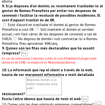
idioma
9. Si ja disposeu d'un domini, us recomanem traslladar-lo al
gestor de Romeu Prenafeta per evitar-vos despeses de
connexió i facilitar la resolució de possibles incidències. El
cost d'aquest trasllat és de 0€.
Estic d'acord en traslladar el domini al gestor de Romeu
Prenafeta a cost 0€.
Vull mantenir el domini al servidor
actual, i em faré càrrec de les despeses de connexió a raó de
50€/h.
No disposo de domini i vull contractar-lo a Romeu
Prenafeta. Preu aproximat 40€/any.
9. Quines són les fites més destacables que ha assolit
l'empresa?
En cas de seleccionar 2 idiomes o més, el cost d’habilitar el plugin multi-
idoma és de 130€, i la traducció és 4€/producte/idioma)
10. La informació que rep el client a través de la web,
hauria de ser merament informativa o molt detallada
tècnicament?
Escriu l'altre idioma que hauria de tenir el web
10. Quines són les dues principals empreses competidores?