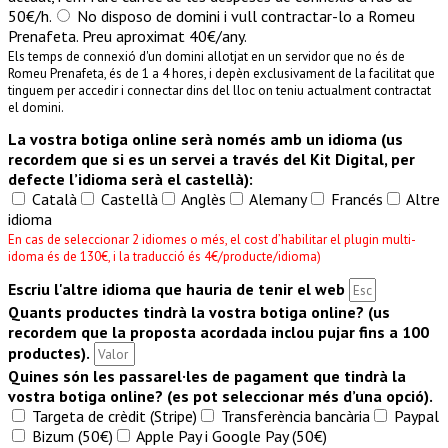
50€/h.
No disposo de domini i vull contractar-lo a Romeu
Prenafeta. Preu aproximat 40€/any.
Els temps de connexió d'un domini allotjat en un servidor que no és de
Romeu Prenafeta, és de 1 a 4 hores, i depèn exclusivament de la facilitat que
tinguem per accedir i connectar dins del lloc on teniu actualment contractat
el domini.
La vostra botiga online serà només amb un idioma (us
recordem que si es un servei a través del Kit Digital, per
defecte l’idioma serà el castellà):
Català
Castellà
Anglès
Alemany
Francés
Altre
idioma
En cas de seleccionar 2 idiomes o més, el cost d’habilitar el plugin multi-
idoma és de 130€, i la traducció és 4€/producte/idioma)
Escriu l'altre idioma que hauria de tenir el web
Quants productes tindrà la vostra botiga online? (us
recordem que la proposta acordada inclou pujar fins a 100
productes).
Quines són les passarel·les de pagament que tindrà la
vostra botiga online? (es pot seleccionar més d’una opció).
Targeta de crèdit (Stripe)
Transferència bancària
Paypal
Bizum (50€)
Apple Pay i Google Pay (50€)