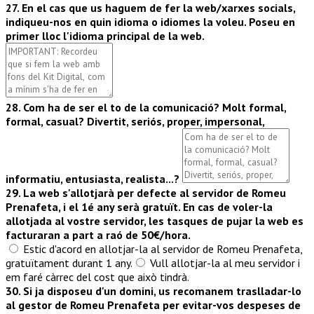
27. En el cas que us haguem de fer la web/xarxes socials,
indiqueu-nos en quin idioma o idiomes la voleu. Poseu en
primer lloc l'idioma principal de la web.
28. Com ha de ser el to de la comunicació? Molt formal,
formal, casual? Divertit, seriós, proper, impersonal,
informatiu, entusiasta, realista...?
29. La web s'allotjarà per defecte al servidor de Romeu
Prenafeta, i el 1é any serà gratuït. En cas de voler-la
allotjada al vostre servidor, les tasques de pujar la web es
facturaran a part a raó de 50€/hora.
Estic d'acord en allotjar-la al servidor de Romeu Prenafeta,
gratuïtament durant 1 any.
Vull allotjar-la al meu servidor i
em faré càrrec del cost que això tindrà.
30. Si ja disposeu d'un domini, us recomanem traslladar-lo
al gestor de Romeu Prenafeta per evitar-vos despeses de