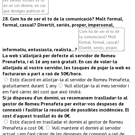
28. Com ha de ser el to de la comunicació? Molt formal,
formal, casual? Divertit, seriós, proper, impersonal,
informatiu, entusiasta, realista...?
La web s'allotjarà per defecte al servidor de Romeu
Prenafeta, i el 1é any serà gratuït. En cas de voler-la
allotjada al vostre servidor, les tasques de pujar la web es
facturaran a part a raó de 50€/hora.
Estic d'acord en allotjar-la al servidor de Romeu Prenafeta,
gratuïtament durant 1 any.
Vull allotjar-la al meu servidor i
em faré càrrec del cost que això tindrà.
Si ja disposeu d'un domini, us recomanem traslladar-lo al
gestor de Romeu Prenafeta per evitar-vos despeses de
connexió i facilitar la resolució de possibles incidències. El
cost d'aquest trasllat és de 0€.
Estic d'acord en traslladar el domini al gestor de Romeu
Prenafeta a cost 0€.
Vull mantenir el domini al servidor
actual, i em faré càrrec de les despeses de connexió a raó de