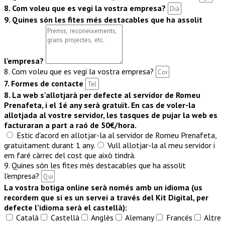
8. Com voleu que es vegi la vostra empresa?
9. Quines són les fites més destacables que ha assolit
l'empresa?
8. Com voleu que es vegi la vostra empresa?
7. Formes de contacte
8. La web s'allotjarà per defecte al servidor de Romeu
Prenafeta, i el 1é any serà gratuït. En cas de voler-la
allotjada al vostre servidor, les tasques de pujar la web es
facturaran a part a raó de 50€/hora.
Estic d'acord en allotjar-la al servidor de Romeu Prenafeta,
gratuïtament durant 1 any.
Vull allotjar-la al meu servidor i
em faré càrrec del cost que això tindrà.
9. Quines són les fites més destacables que ha assolit
l'empresa?
La vostra botiga online serà només amb un idioma (us
recordem que si es un servei a través del Kit Digital, per
defecte l’idioma serà el castellà):
Català
Castellà
Anglès
Alemany
Francés
Altre