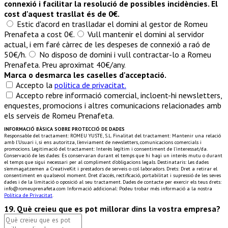
connexió i facilitar la resolució de possibles incidències. El
cost d'aquest trasllat és de 0€.
Estic d'acord en traslladar el domini al gestor de Romeu
Prenafeta a cost 0€.
Vull mantenir el domini al servidor
actual, i em faré càrrec de les despeses de connexió a raó de
50€/h.
No disposo de domini i vull contractar-lo a Romeu
Prenafeta. Preu aproximat 40€/any.
Marca o desmarca les caselles d'acceptació.
Accepto la
politica de privacitat.
Accepto rebre informació comercial, incloent-hi newsletters,
enquestes, promocions i altres comunicacions relacionades amb
els serveis de Romeu Prenafeta.
INFORMACIÓ BÀSICA SOBRE PROTECCIÓ DE DADES
Responsable del tractament: ROMEU YUSTE, S.L. Finalitat del tractament: Mantenir una relació
amb l'Usuari i, si ens autoritza, l'enviament de newsletters, comunicacions comercials i
promocions. Legitimació del tractament: Interès legítim i consentiment de l'interessat/da.
Conservació de les dades: Es conservaran durant el temps que hi hagi un interès mutu o durant
el temps que sigui necessari per al compliment d'obligacions legals. Destinataris: Les dades
s'emmagatzemen a ​CreativeKit i prestadors de serveis o col·laboradors. Drets: Dret a retirar el
consentiment en qualsevol moment. Dret d'accés, rectificació, portabilitat i supressió de les seves
dades i de la limitació o oposició al seu tractament. Dades de contacte per exercir els teus drets:
info@romeuprenafeta.com Informació addicional: Podeu trobar més informació a la nostra
Política de Privacitat
.
19. Què creieu que es pot millorar dins la vostra empresa?