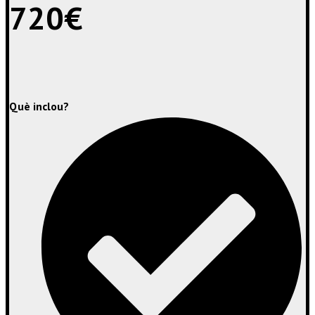
720€
Què inclou?