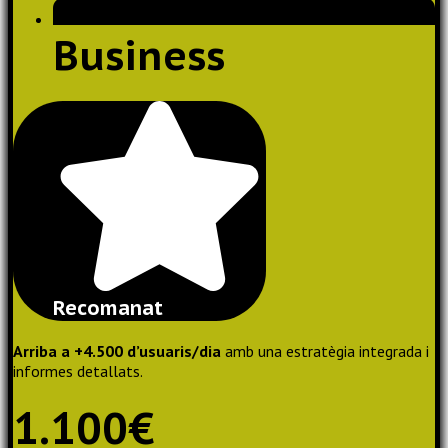
Business
Recomanat
Arriba a +
4.500 d’
usuaris/
dia
amb
una
estratègia
integrada i
informes
detallats
.
1.100€