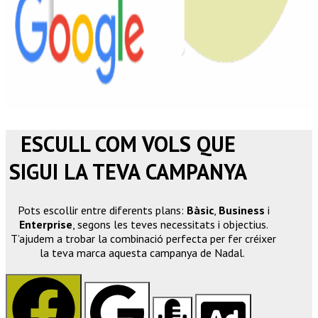
ESCULL COM VOLS QUE
SIGUI LA TEVA CAMPANYA
Pots
escollir
entre
diferents
plans
:
Bàsic
,
Business
i
Enterprise
,
segons
les teves
necessitats
i
objectius
.
T’ajudem
a
trobar
la
combinació
perfecta per
fer
créixer
la
teva
marca
aquesta campanya de Nadal
.